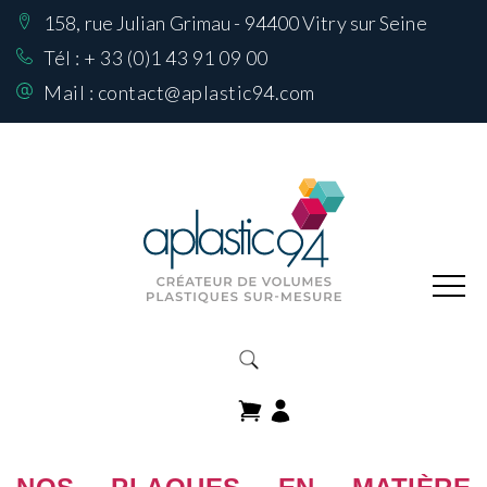
158, rue Julian Grimau - 94400 Vitry sur Seine
Nos Réalisations
sur mesure
Tél :
+ 33 (0)1 43 91 09 00
Mail :
contact@aplastic94.com
Produits
Nos matières
Comment choisir
sa matière
Contactez-nous