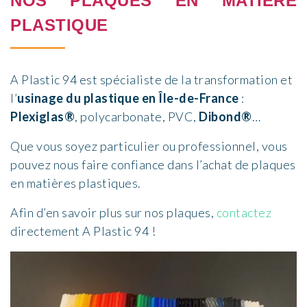
NOS PLAQUES EN MATIÈRE
PLASTIQUE
A
P
lastic 94
est spécialiste
d
e
la transformation et
l’
usinage du plastique en Île-de-France
:
Plexiglas®
, polycarbonate, PVC,
Dibond®
…
Que vous soyez particulier ou professionnel, vous
pouvez nous faire confiance dans l’achat de
plaques
en matières plastiques
.
Afin d’en savoir plus sur nos plaques,
contactez
directement
A
P
lastic 94
!