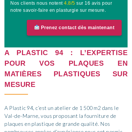
Nos clients nous notent
4.8/5
sur
16 avis
pour
notre savoir-faire en plasturgie sur mesure.
Prenez contact dès maintenant
A
P
LASTIC 94
: L’EXPERTISE
POUR VOS PLAQUES EN
MATIÈRES PLASTIQUES SUR
MESURE
A
P
lastic 94
, c’est un atelier de 1 500 m2 dans le
Val-de
-Marne,
vous proposant la
fourniture
de
plaques en plastique de grande qualité.
Nos
nombreuses années d’expérience nous ont permis