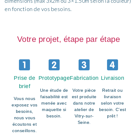
dimensions
(max 3x2m
ou 3×1.50m selon la couleur
)
en fonction de
vos besoins.
Votre projet, étape par étape
Prise de
Prototypage
Fabrication
Livraison
brief
Une étude de
Votre pièce
Retrait ou
faisabilité est
est produite
livraison
Vous nous
menée avec
dans notre
selon votre
exposez vos
maquette si
atelier de
besoin. C’est
besoins,
besoin.
Vitry-sur-
prêt !
nous vous
Seine.
écoutons et
conseillons.