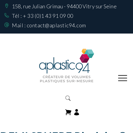
158, rue Julian Grimau - 94400 Vitry sur Seine
Nos Réalisations
sur mesure
Tél :
+ 33 (0)1 43 91 09 00
Mail :
contact@aplastic94.com
Produits
Nos matières
Comment choisir
sa matière
Contactez-nous