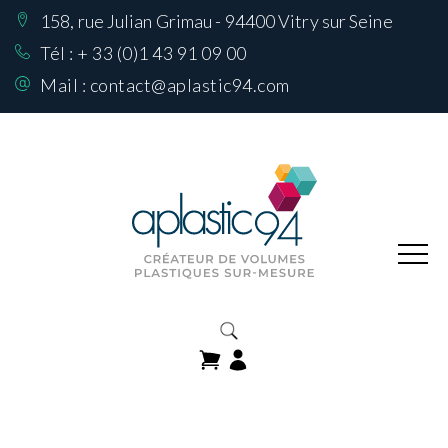
158, rue Julian Grimau - 94400 Vitry sur Seine
Nos Réalisations
sur mesure
Tél :
+ 33 (0)1 43 91 09 00
Mail :
contact@aplastic94.com
Produits
Nos matières
Comment choisir
sa matière
Contactez-nous