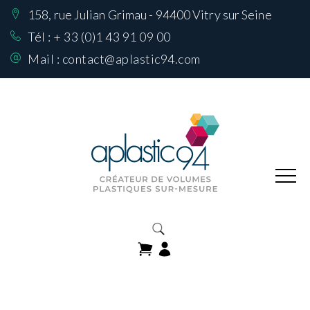
158, rue Julian Grimau - 94400 Vitry sur Seine
Nos Réalisations
sur mesure
Tél :
+ 33 (0)1 43 91 09 00
Mail :
contact@aplastic94.com
Produits
Nos matières
Comment choisir
sa matière
Contactez-nous