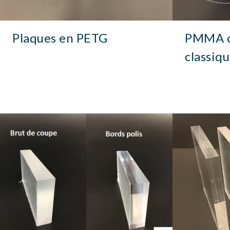
Plaques en PETG
PMMA c
classiq