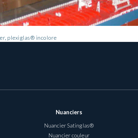
er, plexiglas® incolore
Nuanciers
Nuancier Satinglas®
Nuancier couleur