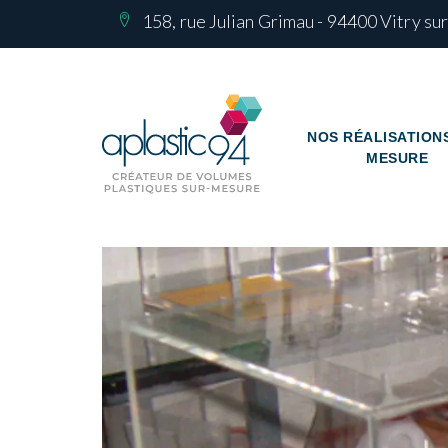
158, rue Julian Grimau - 94400 Vitry su
NOS RÉALISATION
MESURE