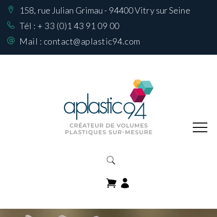
158, rue Julian Grimau - 94400 Vitry sur Seine
Nos Réalisations
sur mesure
Tél :
+ 33 (0)1 43 91 09 00
Mail :
contact@aplastic94.com
Produits
Nos matières
Comment choisir
sa matière
Contactez-nous