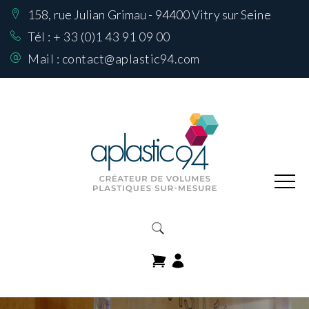
158, rue Julian Grimau - 94400 Vitry sur Seine
Nos Réalisations
sur mesure
Tél :
+ 33 (0)1 43 91 09 00
Mail :
contact@aplastic94.com
Produits
Nos matières
Comment choisir
sa matière
Contactez-nous