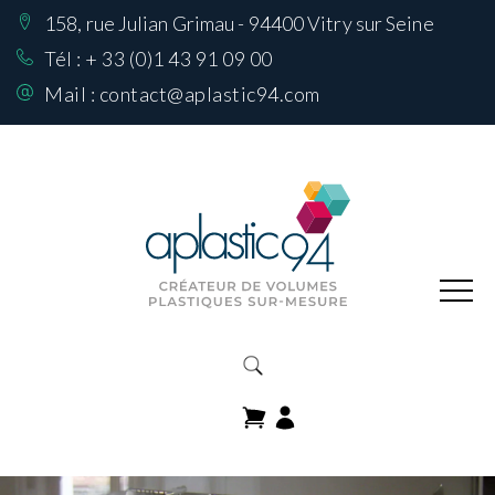
158, rue Julian Grimau - 94400 Vitry sur Seine
Nos Réalisations
sur mesure
Tél :
+ 33 (0)1 43 91 09 00
Mail :
contact@aplastic94.com
Produits
Nos matières
Comment choisir
sa matière
Contactez-nous