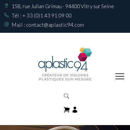
158, rue Julian Grimau - 94400 Vitry sur Seine
Nos Réalisations
sur mesure
Tél :
+ 33 (0)1 43 91 09 00
Mail :
contact@aplastic94.com
Produits
Nos matières
Comment choisir
sa matière
Contactez-nous