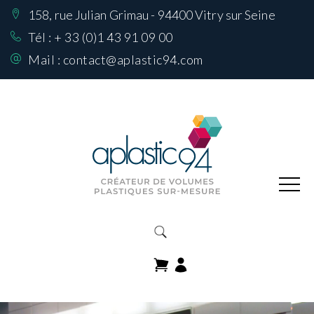
158, rue Julian Grimau - 94400 Vitry sur Seine
Nos Réalisations
sur mesure
Tél :
+ 33 (0)1 43 91 09 00
Mail :
contact@aplastic94.com
Produits
Nos matières
Comment choisir
sa matière
Contactez-nous