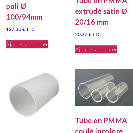
Tube en PMMA
poli Ø
extrudé satin Ø
100/94mm
20/16 mm
127,30
€
TTC
20,97
€
TTC
Ajouter au panier
Ajouter au panier
Tube en PMMA
coulé incolore