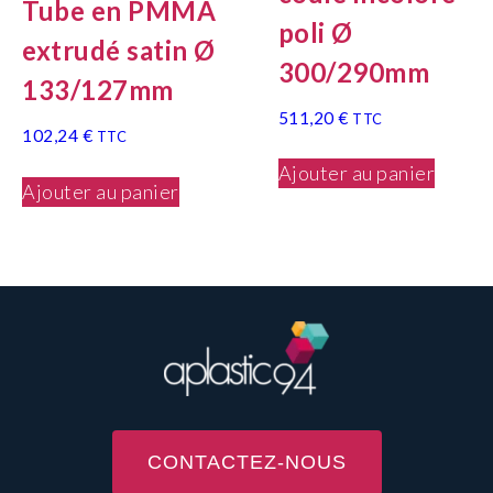
Tube en PMMA
poli Ø
extrudé satin Ø
300/290mm
133/127mm
511,20
€
TTC
102,24
€
TTC
Ajouter au panier
Ajouter au panier
CONTACTEZ-NOUS