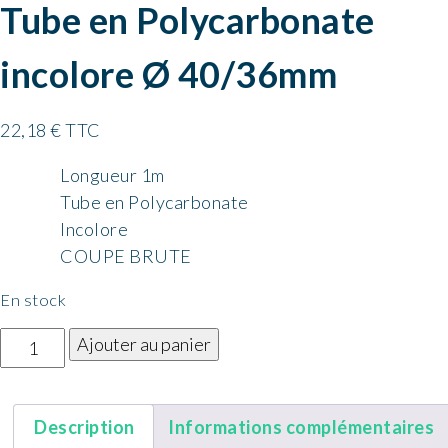
Tube en Polycarbonate
incolore Ø 40/36mm
22,18
€
TTC
Longueur 1m
Tube en Polycarbonate
Incolore
COUPE BRUTE
En stock
quantité
Ajouter au panier
de
Tube
en
Description
Informations complémentaires
Polycarbonate