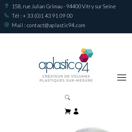
158, rue Julian Grimau - 94400 Vitry sur Seine
Nos Réalisations
sur mesure
Tél :
+ 33 (0)1 43 91 09 00
Mail :
contact@aplastic94.com
Produits
Nos matières
Comment choisir
sa matière
Contactez-nous