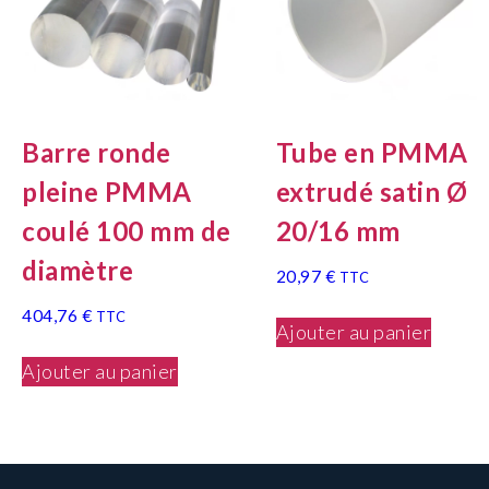
Barre ronde
Tube en PMMA
pleine PMMA
extrudé satin Ø
coulé 100 mm de
20/16 mm
diamètre
20,97
€
TTC
404,76
€
TTC
Ajouter au panier
Ajouter au panier