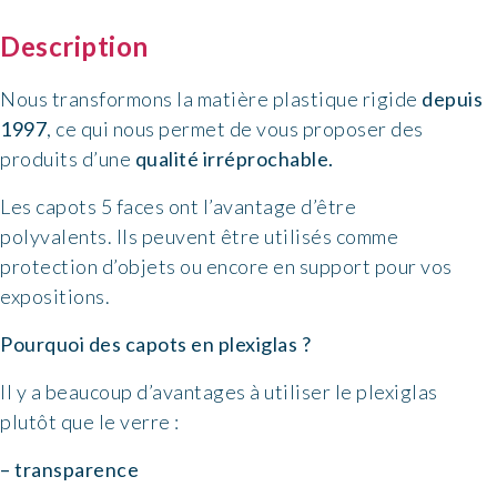
dimensions
Description
400
x
Nous transformons la matière plastique rigide
depuis
400
1997
, ce qui nous permet de vous proposer des
x
produits d’une
qualité irréprochable.
400
mm,
Les capots 5 faces ont l’avantage d’être
épaisseur
polyvalents. Ils peuvent être utilisés comme
5
protection d’objets ou encore en support pour vos
mm
expositions.
Pourquoi des capots en plexiglas ?
Il y a beaucoup d’avantages à utiliser le plexiglas
plutôt que le verre :
– transparence