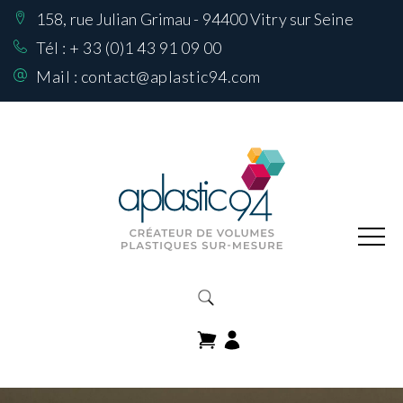
158, rue Julian Grimau - 94400 Vitry sur Seine
Nos Réalisations
sur mesure
Tél :
+ 33 (0)1 43 91 09 00
Mail :
contact@aplastic94.com
Produits
Nos matières
Comment choisir
sa matière
Contactez-nous