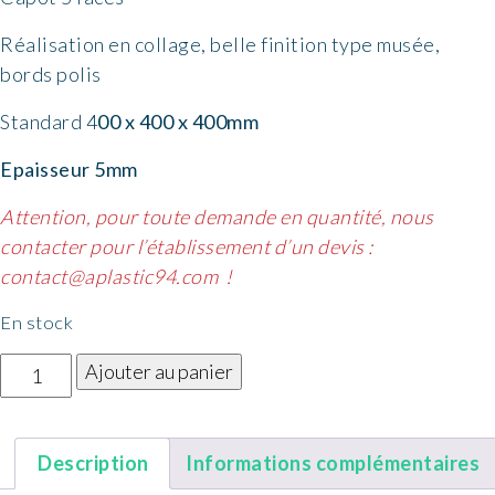
Réalisation en collage, belle finition type musée,
bords polis
Standard 4
00 x 400 x 400mm
Epaisseur 5mm
Attention, pour toute demande en quantité, nous
contacter pour l’établissement d’un devis :
contact@aplastic94.com !
En stock
quantité
Ajouter au panier
de
Capot
5
Description
Informations complémentaires
faces